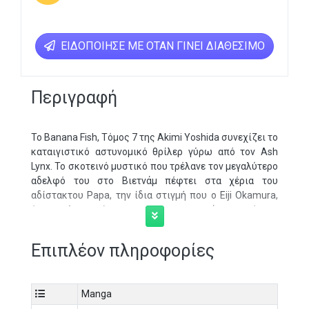
ΕΙΔΟΠΟΊΗΣΕ ΜΕ ΌΤΑΝ ΓΊΝΕΙ ΔΙΑΘΈΣΙΜΟ
Περιγραφή
Το Banana Fish, Τόμος 7 της Akimi Yoshida συνεχίζει το
καταιγιστικό αστυνομικό θρίλερ γύρω από τον Ash
Lynx. Το σκοτεινό μυστικό που τρέλανε τον μεγαλύτερο
αδελφό του στο Βιετνάμ πέφτει στα χέρια του
αδίστακτου Papa, την ίδια στιγμή που ο Eiji Okamura,
ένας καλοπροαίρετος νεαρός φωτογράφος από την
Ιαπωνία, μπλέκεται επικίνδυνα στον κόσμο του Ash. Με
μοναδικά στηρίγματα μια πιστή παρέα νεαρών του
Επιπλέον πληροφορίες
δρόμου, έναν ερευνητικό δημοσιογράφο και έναν
συμπονετικό αστυνομικό, ο Ash παίζει τα τελευταία
του χαρτιά σε μια σύγκρουση όπου κάθε κίνηση μετρά.
Manga