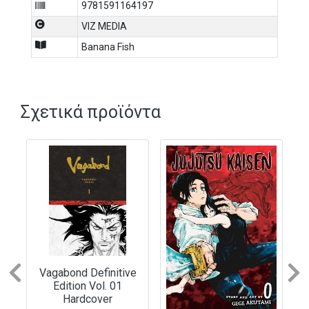
9781591164197
VIZ MEDIA
Banana Fish
Σχετικά προϊόντα
Previous
N
Vagabond Definitive
Edition Vol. 01
Hardcover