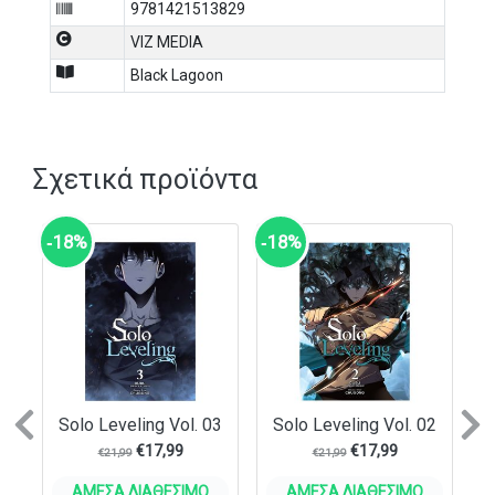
απότομα σε έναν κόσμο παράνομων ηρώων, βίαιων
9781421513829
αντιπάλων και καταιγιστικών ανταλλαγών πυρών, με
VIZ MEDIA
το τέλος της διαδρομής του να είναι εντελώς
απρόβλεπτο.
Black Lagoon
Σχετικά προϊόντα
‑18%
‑18%
Previous
N
Solo Leveling Vol. 03
Solo Leveling Vol. 02
€
17,99
€
17,99
€
21,99
€
21,99
ΆΜΕΣΑ ΔΙΑΘΈΣΙΜΟ
ΆΜΕΣΑ ΔΙΑΘΈΣΙΜΟ