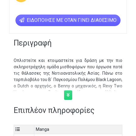
ΕΙΔΟΠΟΊΗΣΕ ΜΕ ΌΤΑΝ ΓΊΝΕΙ ΔΙΑΘΈΣΙΜΟ
Περιγραφή
Οπλιστείτε και ετοιμαστείτε για δράση με την πιο
σκληροτράχηλη ομάδα μισθοφόρων που όργωσε ποτέ
τις θάλασσες της Νοτιοανατολικής Ασίας. Πάνω στο
τορπιλοβόλο του Β΄ Παγκοσμίου Πολέμου Black Lagoon,
ο Dutch ο αρχηγός, ο Benny ο μηχανικός, η Revy Two
Hand και ο Rock ένας Ιάπωνας υπάλληλος,
αναλαμβάνουν μεταφορές οπουδήποτε και
οποτεδήποτε. Στον επικίνδυνο υπόκοσμο της ρωσικής
Επιπλέον πληροφορίες
μαφίας, των κινεζικών τριάδων, των κολομβιανών
καρτέλ, δολοφόνων και αδίστακτων μισθοφόρων,
κανείς δεν είναι εύκολο να εμπιστευτείς. Όταν ο Rokurō
Manga
Okajima πέφτει όμηρος του πληρώματος, βρίσκεται