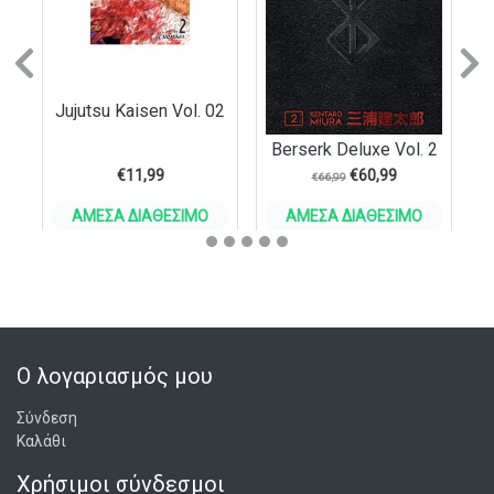
Previous
N
Jujutsu Kaisen Vol. 02
Berserk Deluxe Vol. 2
€
11,99
€
60,99
€
66,99
ΆΜΕΣΑ ΔΙΑΘΈΣΙΜΟ
ΆΜΕΣΑ ΔΙΑΘΈΣΙΜΟ
ΣΤΟ ΚΑΛΆΘΙ
ΣΤΟ ΚΑΛΆΘΙ
Ο λογαριασμός μου
Σύνδεση
Καλάθι
Χρήσιμοι σύνδεσμοι