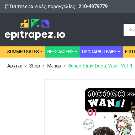
Για τηλεφωνικές παραγγελίες:
210-4979779
Prod
sear
SUMMER SALES
ΝΕΕΣ ΑΦΙΞΕΙΣ
ΠΡΟΠΑΡΑΓΓΕΛΙΕΣ
ΕΠΙΤ
Αρχική
Shop
Manga
Bungo Stray Dogs: Wan!, Vol. 1