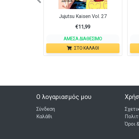
Previous
Jujutsu Kaisen Vol. 27
€
11,99
ΆΜΕΣΑ ΔΙΑΘΈΣΙΜΟ
ΣΤΟ ΚΑΛΆΘΙ
Ο λογαριασμός μου
Χρήσ
Σύνδεση
Σχετι
Καλάθι
Πολιτ
Όροι 