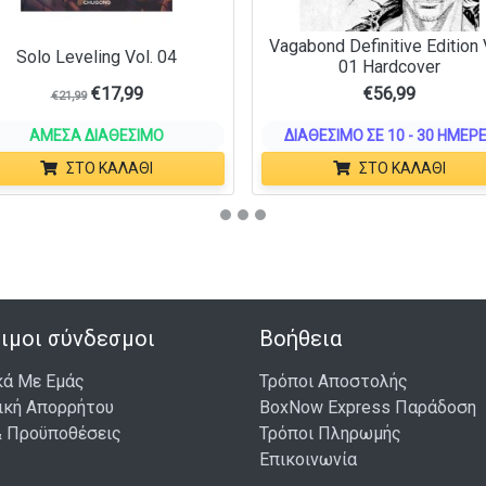
Vagabond Definitive Edition 
Solo Leveling Vol. 04
01 Hardcover
€
17,99
€
56,99
€
21,99
ΆΜΕΣΑ ΔΙΑΘΈΣΙΜΟ
ΔΙΑΘΈΣΙΜΟ ΣΕ 10 - 30 ΗΜΈΡ
ΣΤΟ ΚΑΛΆΘΙ
ΣΤΟ ΚΑΛΆΘΙ
ιμοι σύνδεσμοι
Βοήθεια
κά Με Εμάς
Τρόποι Αποστολής
ική Απορρήτου
BoxNow Express Παράδοση
& Προϋποθέσεις
Τρόποι Πληρωμής
Επικοινωνία