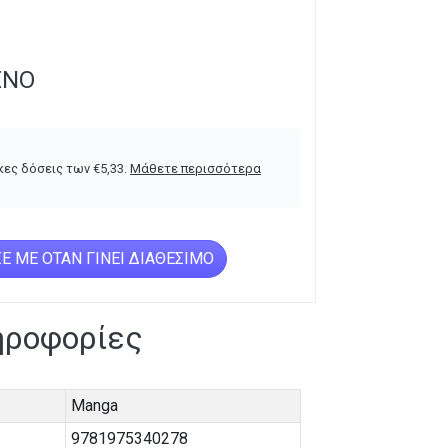
ΈΝΟ
κες δόσεις των
€
5,33
.
Μάθετε περισσότερα
Ε ΜΕ ΌΤΑΝ ΓΊΝΕΙ ΔΙΑΘΈΣΙΜΟ
ηροφορίες
Manga
9781975340278