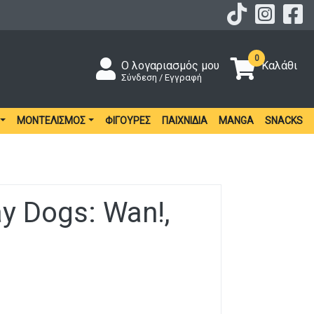
0
Ο λογαριασμός μου
Καλάθι
Σύνδεση / Εγγραφή
ΜΟΝΤΕΛΙΣΜΌΣ
ΦΙΓΟΎΡΕΣ
ΠΑΙΧΝΊΔΙΑ
MANGA
SNACKS
y Dogs: Wan!,