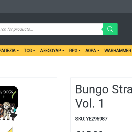
ucts
ch
ΡΑΠΈΖΙΑ
TCG
ΑΞΕΣΟΥΆΡ
RPG
ΔΏΡΑ
WARHAMMER
Bungo Stra
Vol. 1
SKU:
YE296987