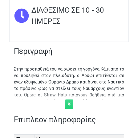
ΔΙΑΘΈΣΙΜΟ ΣΕ 10 - 30
ΗΜΈΡΕΣ
Περιγραφή
Στην προσπάθειά του να σώσει τη γοργόνα Κάμι από το
να πουληθεί στον πλειοδότη, ο Λούφι επιτίθεται σε
έναν εξυψωμένο Ουράνιο Δράκο και δίνει στο Ναυτικό
το πράσινο φως να στείλει τους Ναυάρχους εναντίον
του. Όμως οι Straw Hats παίρνουν βοήθεια από μια
απρόσμενη πηγή, έναν μυστηριώδη παράνομο που
γνωρίζει τα πάντα για τον Gold Roger, τον πρώτο
Βασιλιά των Πειρατών.
Επιπλέον πληροφορίες