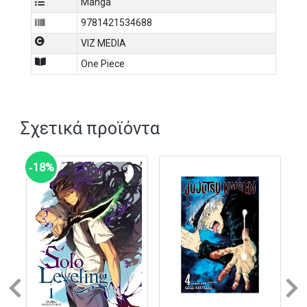
Manga
9781421534688
VIZ MEDIA
One Piece
Σχετικά προϊόντα
‑18%
Previous
N