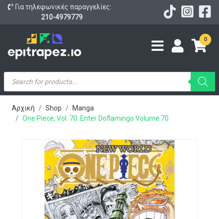
Για τηλεφωνικές παραγγελίες:
210-4979779
0
Products
search
Αρχική
Shop
Manga
One Piece, Vol. 70: Enter Doflamingo Volume 70