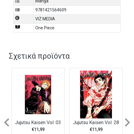
Manga
9781421564609
VIZ MEDIA
One Piece
Σχετικά προϊόντα
Previous
N
Jujutsu Kaisen Vol. 03
Jujutsu Kaisen Vol. 28
€
11,99
€
11,99