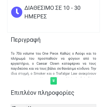
ΔΙΑΘΈΣΙΜΟ ΣΕ 10 - 30
ΗΜΈΡΕΣ
Περιγραφή
Το 70ό volume του One Piece. Καθώς ο Λούφι και το
πλήρωμά του προσπαθούν να φύγουν από το
εργαστήριο, ο Caesar Clown καταφέρνει να τους
παγιδεύσει και να τους βάλει σε θανάσιμο κίνδυνο. Την
ίδια στιγμή, ο Smoker και ο Trafalgar Law ανακρίνουν
τον υποναύαρχο Vergo, ενώ ο “Joker”, δηλαδή ο
Donquixote Doflamingo, στέλνει δύο από τους
καλύτερους πράκτορές του για να τελειώσουν την
Επιπλέον πληροφορίες
υπόθεση.