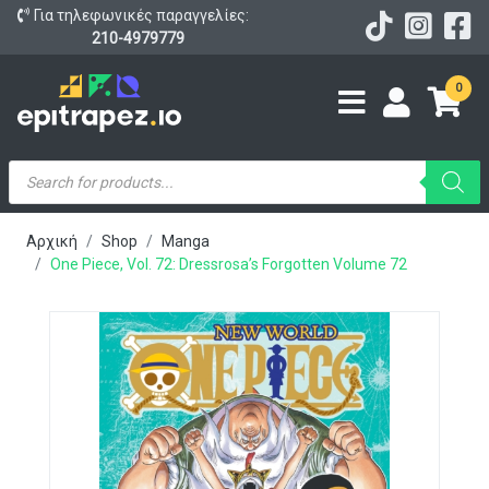
Για τηλεφωνικές παραγγελίες:
210-4979779
0
Products
search
Αρχική
Shop
Manga
One Piece, Vol. 72: Dressrosa’s Forgotten Volume 72