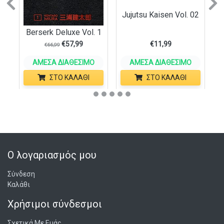
Previous
N
Jujutsu Kaisen Vol. 02
Berserk Deluxe Vol. 1
€
57,99
€
11,99
€
66,99
ΆΜΕΣΑ ΔΙΑΘΈΣΙΜΟ
ΆΜΕΣΑ ΔΙΑΘΈΣΙΜΟ
ΣΤΟ ΚΑΛΆΘΙ
ΣΤΟ ΚΑΛΆΘΙ
Ο λογαριασμός μου
Σύνδεση
Καλάθι
Χρήσιμοι σύνδεσμοι
Σχετικά Με Εμάς