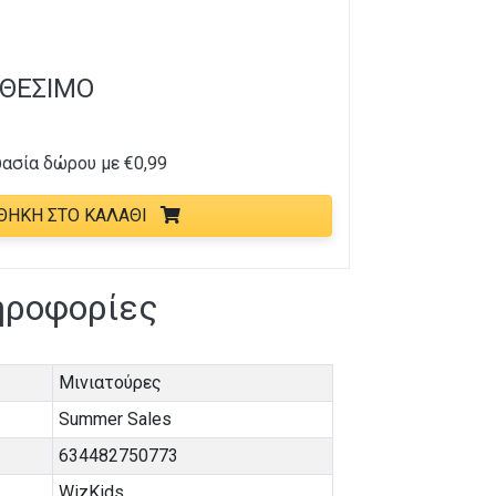
ΑΘΈΣΙΜΟ
υασία δώρου με
€
0,99
ΘΉΚΗ ΣΤΟ ΚΑΛΆΘΙ
ηροφορίες
Μινιατούρες
Summer Sales
634482750773
WizKids