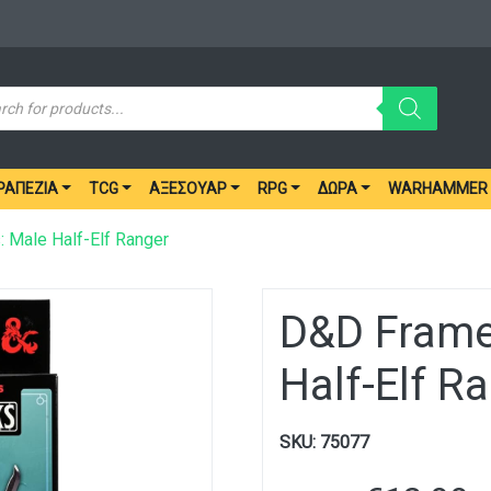
ucts
ch
ΡΑΠΈΖΙΑ
TCG
ΑΞΕΣΟΥΆΡ
RPG
ΔΏΡΑ
WARHAMMER
 Male Half-Elf Ranger
D&D Frame
Half-Elf R
SKU:
75077