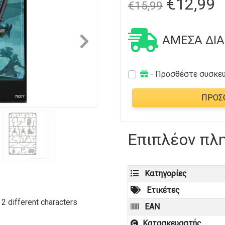
€
12,99
€
15,99
ΆΜΕΣΑ ΔΙ
Next
- Προσθέστε συσκε
ΠΡΟΣ
Επιπλέον πλ
Κατηγορίες
Ετικέτες
 2 different characters
EAN
Κατασκευαστής