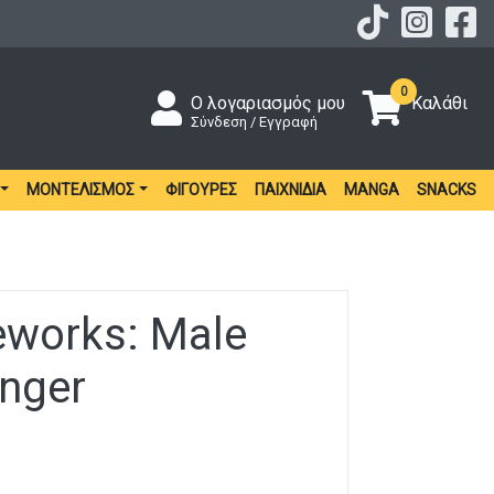
0
Ο λογαριασμός μου
Καλάθι
Σύνδεση / Εγγραφή
ΜΟΝΤΕΛΙΣΜΌΣ
ΦΙΓΟΎΡΕΣ
ΠΑΙΧΝΊΔΙΑ
MANGA
SNACKS
works: Male
anger