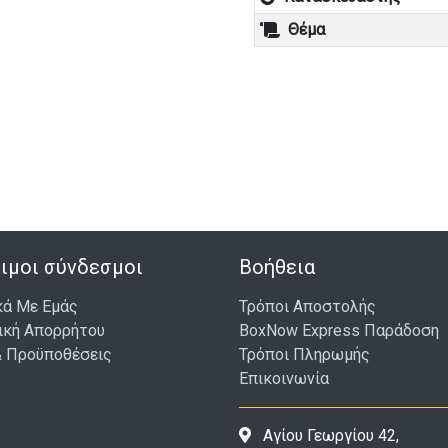
Θέμα
ιμοι σύνδεσμοι
Βοήθεια
κά Με Εμάς
Τρόποι Αποστολής
ική Απορρήτου
BoxNow Express Παράδοση
& Προϋποθέσεις
Τρόποι Πληρωμής
Επικοινωνία
Αγίου Γεωργίου 42,