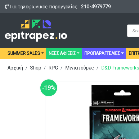
Για τηλεφωνικές παραγγελίες:
210-4979779
Prod
sear
SUMMER SALES
ΝΕΕΣ ΑΦΙΞΕΙΣ
ΠΡΟΠΑΡΑΓΓΕΛΙΕΣ
ΕΠΙΤ
Αρχική
Shop
RPG
Μινιατούρες
D&D Frameworks:
‑19%