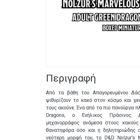
Περιγραφή
Από τα βάθη του Απαγορευμένου Δάσο
ψιθυρίζουν το κακό στον κόσμο και χ
τους ακούνε. Ένα από τα πιο πανούργα 
Dragons, ο Ενήλικος Πράσινος Δ
μηχανορράφος ανάμεσα στους κακούς 
θανατηφόρα όσο και η δηλητηριώδης α
νεότερη μορφή του, το D&D Nolzur’s Ma