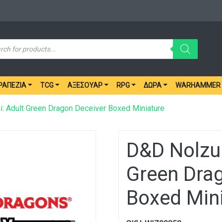
ucts
ch
ΡΑΠΈΖΙΑ
TCG
ΑΞΕΣΟΥΆΡ
RPG
ΔΏΡΑ
WARHAMMER
i: Adult Green Dragon Deceiver Boxed Miniature
D&D Nolzur
Green Dra
Boxed Min