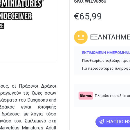
SKU:
WIZ90850
€
65,99
ΕΞΑΝΤΛΗΜ
ΕΚΤΙΜΏΜΕΝΗ ΗΜΕΡΟΜΗΝΊΑ
Προθεσμία υποβολής προ
Για περισσότερες πληροφο
υς, οι Πράσινοι Δράκοι
ειραγωγούν τις ζωές όσων
Πληρώστε σε 3 άτο
πλάσματα του Dungeons and
ράκος είναι ιδιοφυής
δράκους, με λόγια τόσο
νάσα του. Σμιλεμένο στη
ΕΙΔΟΠΟΊΗΣ
rvelous Miniatures Adult