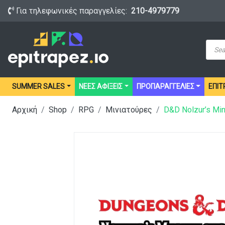
Για τηλεφωνικές παραγγελίες:
210-4979779
Prod
sear
SUMMER SALES
ΝΕΕΣ ΑΦΙΞΕΙΣ
ΠΡΟΠΑΡΑΓΓΕΛΙΕΣ
ΕΠΙΤ
Αρχική
Shop
RPG
Μινιατούρες
D&D Nolzur’s Min