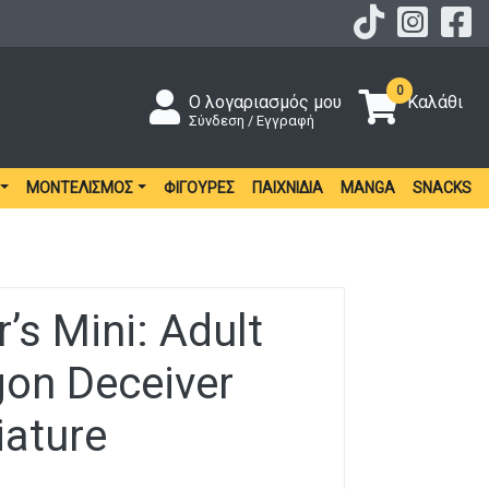
0
Ο λογαριασμός μου
Καλάθι
Σύνδεση / Εγγραφή
ΜΟΝΤΕΛΙΣΜΌΣ
ΦΙΓΟΎΡΕΣ
ΠΑΙΧΝΊΔΙΑ
MANGA
SNACKS
’s Mini: Adult
gon Deceiver
iature