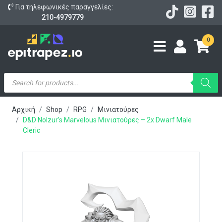
Για τηλεφωνικές παραγγελίες:
210-4979779
0
Products
search
Αρχική
Shop
RPG
Μινιατούρες
D&D Nolzur’s Marvelous Μινιατούρες – 2x Dwarf Male
Cleric