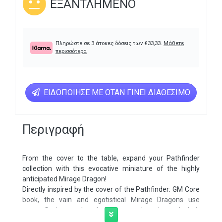
ΕΞΑΝΤΛΗΜΈΝΟ
Πληρώστε σε 3 άτοκες δόσεις των
€
33,33
.
Μάθετε
περισσότερα
ΕΙΔΟΠΟΊΗΣΕ ΜΕ ΌΤΑΝ ΓΊΝΕΙ ΔΙΑΘΈΣΙΜΟ
Περιγραφή
From the cover to the table, expand your Pathfinder
collection with this evocative miniature of the highly
anticipated Mirage Dragon!
Directly inspired by the cover of the Pathfinder: GM Core
book, the vain and egotistical Mirage Dragons use
camouflaging scales, hallucinatory breath, and their
mastery of illusion magic to mislead and confound their