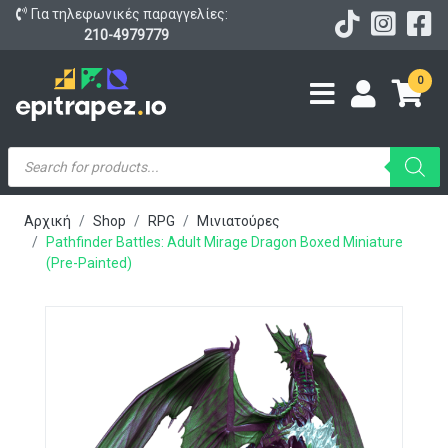
Για τηλεφωνικές παραγγελίες:
210-4979779
0
Products
search
Αρχική
Shop
RPG
Μινιατούρες
Pathfinder Battles: Adult Mirage Dragon Boxed Miniature
(Pre-Painted)