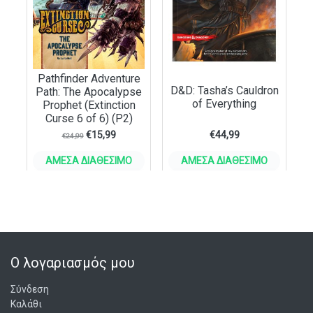
Pathfinder Adventure
D&D: Tasha’s Cauldron
Path: The Apocalypse
of Everything
Prophet (Extinction
Curse 6 of 6) (P2)
€
15,99
€
44,99
€
24,99
ΆΜΕΣΑ ΔΙΑΘΈΣΙΜΟ
ΆΜΕΣΑ ΔΙΑΘΈΣΙΜΟ
ΣΤΟ ΚΑΛΆΘΙ
ΣΤΟ ΚΑΛΆΘΙ
Ο λογαριασμός μου
Σύνδεση
Καλάθι