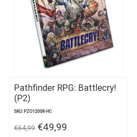
Pathfinder RPG: Battlecry!
(P2)
SKU:
PZO12008-HC
€
49,99
€
64,99