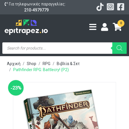
Για τηλεφωνικές παραγγελίες:
210-4979779
0
Products
search
Αρχική
Shop
RPG
Βιβλία & Σετ
Pathfinder RPG: Battlecry! (P2)
‑23%