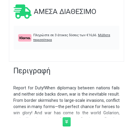
ΆΜΕΣΑ ΔΙΑΘΈΣΙΜΟ
Πληρώστε σε 3 άτοκες δόσεις των
€
16,66
.
Μάθετε
περισσότερα
Περιγραφή
Report for Duty!When diplomacy between nations fails
and neither side backs down, war is the inevitable result.
From border skirmishes to large-scale invasions, conflict
comes in many forms—the perfect chance for heroes to
win glory! And war has come to the world Golarion,
embroiling the nations of the Inner Sea in a conflict that
will forever change the Pathfinder setting!This new
rulebook for the Pathfinder Roleplaying Game covers all