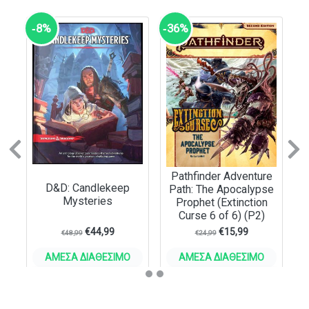
‑8%
‑36%
Previous
N
Pathfinder Adventure
D&D: Candlekeep
Path: The Apocalypse
Mysteries
Prophet (Extinction
Curse 6 of 6) (P2)
€
44,99
€
15,99
€
48,99
€
24,99
ΆΜΕΣΑ ΔΙΑΘΈΣΙΜΟ
ΆΜΕΣΑ ΔΙΑΘΈΣΙΜΟ
ΣΤΟ ΚΑΛΆΘΙ
ΣΤΟ ΚΑΛΆΘΙ