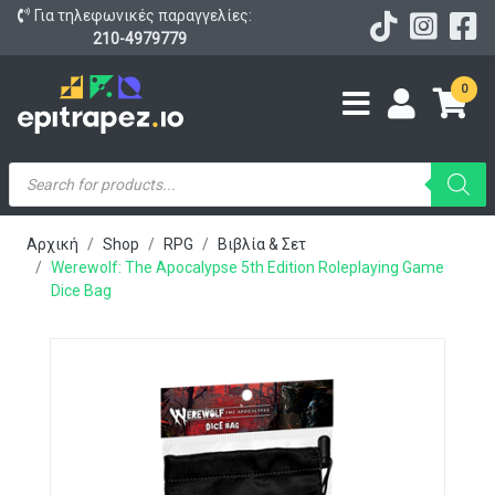
Για τηλεφωνικές παραγγελίες:
210-4979779
0
Products
search
Αρχική
Shop
RPG
Βιβλία & Σετ
Werewolf: The Apocalypse 5th Edition Roleplaying Game
Dice Bag