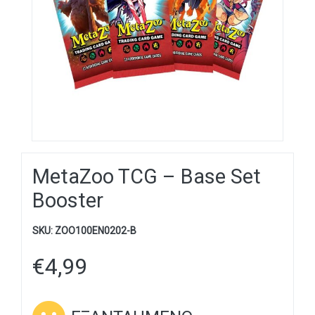
MetaZoo TCG – Base Set
Booster
SKU:
ZOO100EN0202-B
€
4,99