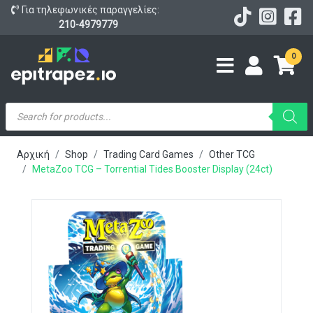
Για τηλεφωνικές παραγγελίες:
210-4979779
0
Products
search
Αρχική
Shop
Trading Card Games
Other TCG
MetaZoo TCG – Torrential Tides Booster Display (24ct)