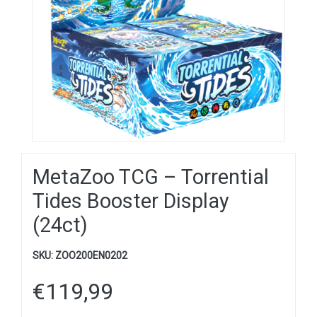
MetaZoo TCG – Torrential
Tides Booster Display
(24ct)
SKU:
ZOO200EN0202
€
119,99