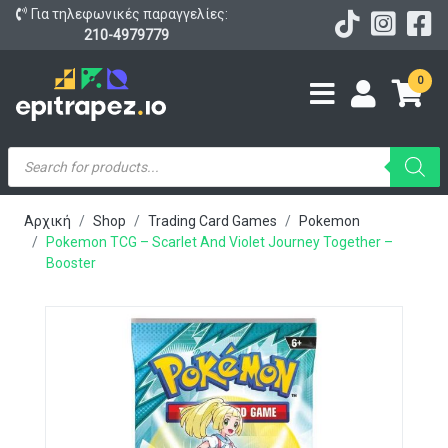
Για τηλεφωνικές παραγγελίες:
210-4979779
0
Products
search
Αρχική
Shop
Trading Card Games
Pokemon
Pokemon TCG – Scarlet And Violet Journey Together –
Booster