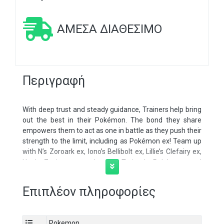
ΆΜΕΣΑ ΔΙΑΘΈΣΙΜΟ
Περιγραφή
With deep trust and steady guidance, Trainers help bring
out the best in their Pokémon. The bond they share
empowers them to act as one in battle as they push their
strength to the limit, including as Pokémon ex! Team up
with N’s Zoroark ex, Iono’s Bellibolt ex, Lillie’s Clefairy ex,
Hop’s Zacian ex, and more Trainer’s Pokémon, and
discover the unstoppable power of friendship in the
Pokémon TCG:
Scarlet & Violet—Journey
Επιπλέον πληροφορίες
Together
expansion!
Each booster pack contains 10 cards and 1 Basic Energy.
Cards vary by pack.
Pokemon