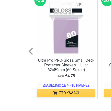
‑5%
‑20
Previous
Ultra Pro PRO-Gloss Small Deck
Protector Sleeves – Lilac
62x89mm (60 Θήκες)
€
4,75
€
4,99
ΔΙΑΘΈΣΙΜΟ ΣΕ 4 - 10 ΗΜΈΡΕΣ
ΣΤΟ ΚΑΛΆΘΙ