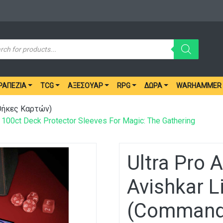
ucts
ch
ΡΑΠΈΖΙΑ
TCG
ΑΞΕΣΟΥΆΡ
RPG
ΔΏΡΑ
WARHAMMER
(Θήκες Καρτών)
) 100ct Deck Protector Sleeves For Magic: The Gathering
Ultra Pro A
Avishkar L
(Commande