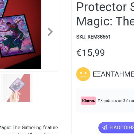
Protector 
Magic: The
Next
SKU:
REM38661
€
15,99
ΕΞΑΝΤΛΗΜ
Πληρώστε σε 3 άτο
agic: The Gathering feature
ΕΙΔΟΠΟΊΗΣ