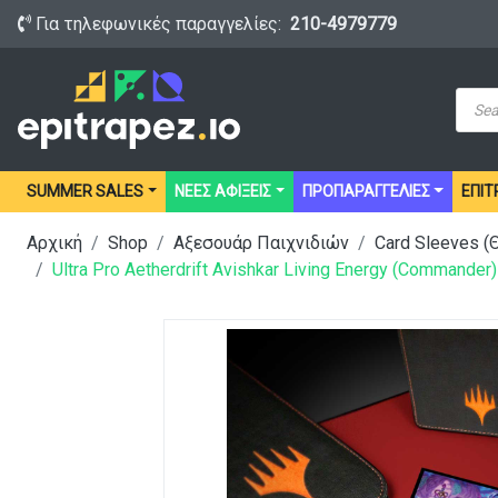
Για τηλεφωνικές παραγγελίες:
210-4979779
Prod
sear
SUMMER SALES
ΝΕΕΣ ΑΦΙΞΕΙΣ
ΠΡΟΠΑΡΑΓΓΕΛΙΕΣ
ΕΠΙΤ
Αρχική
Shop
Αξεσουάρ Παιχνιδιών
Card Sleeves 
Ultra Pro Aetherdrift Avishkar Living Energy (Commander