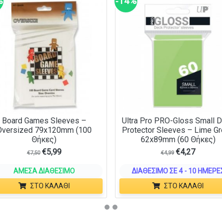
%
‑14%
Board Games Sleeves –
Ultra Pro PRO-Gloss Small 
Oversized 79x120mm (100
Protector Sleeves – Lime G
Θήκες)
62x89mm (60 Θήκες)
€
5,99
€
4,27
€
7,50
€
4,99
ΆΜΕΣΑ ΔΙΑΘΈΣΙΜΟ
ΔΙΑΘΈΣΙΜΟ ΣΕ 4 - 10 ΗΜΈΡΕ
ΣΤΟ ΚΑΛΆΘΙ
ΣΤΟ ΚΑΛΆΘΙ