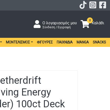
0
Ο λογαριασμός μου
Καλάθι
Σύνδεση / Εγγραφή
ΜΟΝΤΕΛΙΣΜΌΣ
ΦΙΓΟΎΡΕΣ
ΠΑΙΧΝΊΔΙΑ
MANGA
SNACKS
etherdrift
iving Energy
r) 100ct Deck