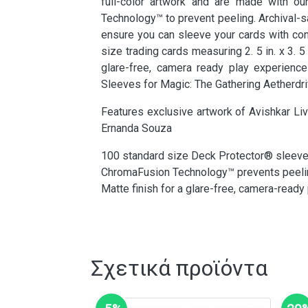
full-color artwork and are made with ou
Technology™ to prevent peeling. Archival-
ensure you can sleeve your cards with con
size trading cards measuring 2. 5 in. x 3. 5
glare-free, camera ready play experience!
Sleeves for Magic: The Gathering Aetherdri
Features exclusive artwork of Avishkar L
Ernanda Souza
100 standard size Deck Protector® sleeve
ChromaFusion Technology™ prevents peeli
Matte finish for a glare-free, camera-ready
Σχετικά προϊόντα