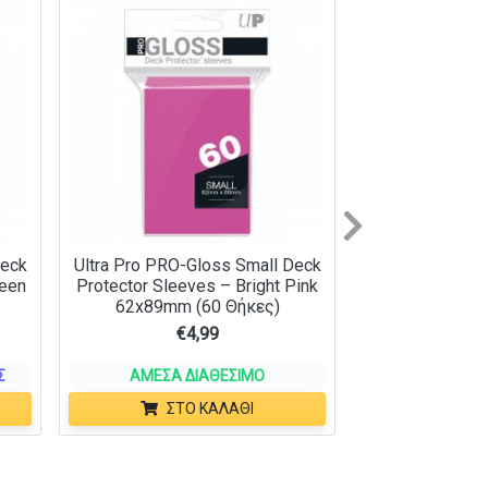
Next
Deck
Ultra Pro PRO-Gloss Small Deck
reen
Protector Sleeves – Bright Pink
62x89mm (60 Θήκες)
€
4,99
Σ
ΆΜΕΣΑ ΔΙΑΘΈΣΙΜΟ
ΣΤΟ ΚΑΛΆΘΙ