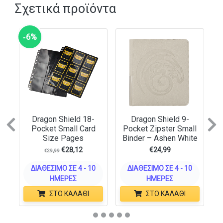
Σχετικά προϊόντα
‑6%
Dragon Shield 18-
Dragon Shield 9-
Previous
N
Pocket Small Card
Pocket Zipster Small
Size Pages
Binder – Ashen White
€
28,12
€
24,99
€
29,99
ΔΙΑΘΈΣΙΜΟ ΣΕ 4 - 10
ΔΙΑΘΈΣΙΜΟ ΣΕ 4 - 10
ΗΜΈΡΕΣ
ΗΜΈΡΕΣ
ΣΤΟ ΚΑΛΆΘΙ
ΣΤΟ ΚΑΛΆΘΙ