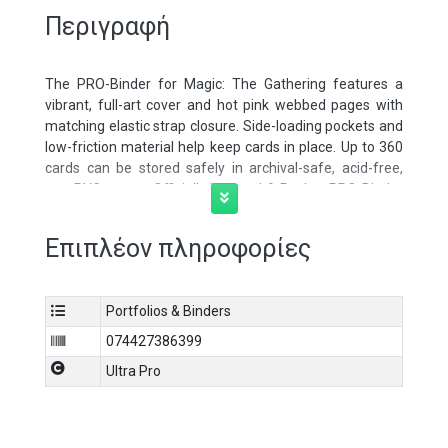
Περιγραφή
The PRO-Binder for Magic: The Gathering features a
vibrant, full-art cover and hot pink webbed pages with
matching elastic strap closure. Side-loading pockets and
low-friction material help keep cards in place. Up to 360
cards can be stored safely in archival-safe, acid-free,
non-PVC pages. Officially licensed 9-Pocket PRO-Binder
for Magic: The Gathering Foundations
Επιπλέον πληροφορίες
Features key Bundle packaging artwork of Tiny Bones by
Rudy Siswanto
Holds up to 360 standard size cards
Low-friction material and side-loading pockets help keep
Portfolios & Binders
cards in place
074427386399
Hot pink webbed pages and matching elastic strap
Ultra Pro
closure