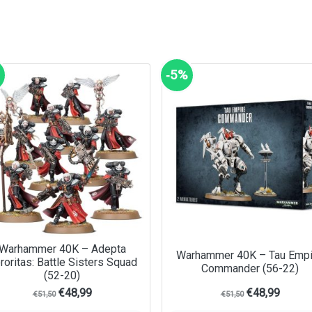
‑5%
Warhammer 40K – Adepta
Warhammer 40K – Tau Empi
roritas: Battle Sisters Squad
Commander (56-22)
(52-20)
€
48,99
€
48,99
€
51,50
€
51,50