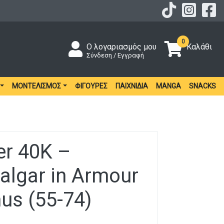
0
Ο λογαριασμός μου
Καλάθι
Σύνδεση / Εγγραφή
ΜΟΝΤΕΛΙΣΜΌΣ
ΦΙΓΟΎΡΕΣ
ΠΑΙΧΝΊΔΙΑ
MANGA
SNACKS
r 40K –
algar in Armour
hus (55-74)