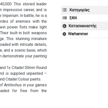
in
0,000. This storied leader
Armour
n impressive career, and is
Κατηγορίες
of
 Imperium. In battle, he is a
EAN
Antilochus
hordes of enemies with the
(55-
Κατασκευαστής
twin power fists make light
74)
Their built-in bolt weapons
Warhammer
ποσότητα
e. This stunning miniature
oaded with intricate details,
e, and a scenic base, which
an demonstrate your painting
 and 1x Citadel 50mm Round
nd is supplied unpainted –
d Citadel Colour paints.
of Antilochus in your games
aded for free from the