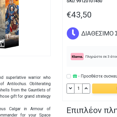
SKU:
99120101450
€
43,50
ΔΙΑΘΈΣΙΜΟ Σ
Πληρώστε σε 3 άτο
- Προσθέστε συσκε
nd superlative warrior who
f Antilochus. Obliterating
Warhammer
hells from the Gauntlets of
40K
whose gift for grand strategy
-
Marneus
Επιπλέον πλ
neus Calgar in Armour of
Calgar
commander for your Space