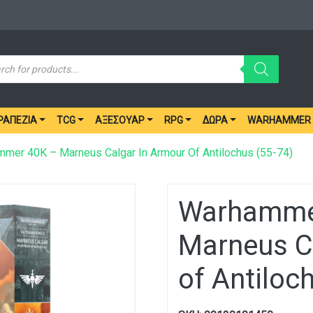
ucts
ch
ΡΑΠΈΖΙΑ
TCG
ΑΞΕΣΟΥΆΡ
RPG
ΔΏΡΑ
WARHAMMER
mer 40K – Marneus Calgar In Armour Of Antilochus (55-74)
Warhamme
Marneus C
of Antiloc