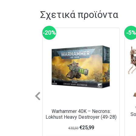
Σχετικά προϊόντα
‑20%
‑5%
Previous
Warhammer 40K – Necrons:
So
Lokhust Heavy Destroyer (49-28)
€
25,99
€
32,50