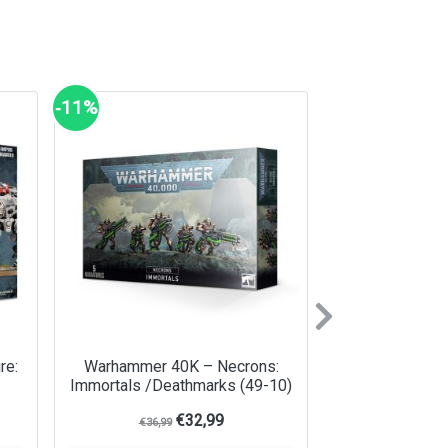
‑11%
Next
re:
Warhammer 40K – Necrons:
Immortals /Deathmarks (49-10)
€
32,99
€
36,99