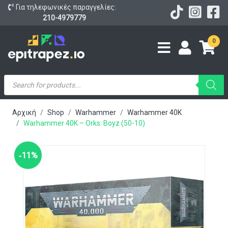
Για τηλεφωνικές παραγγελίες:
210-4979779
0
Products
search
Αρχική
Shop
Warhammer
Warhammer 40K
Warhammer 40K – Orks: Boyz (50-10)
‑11%