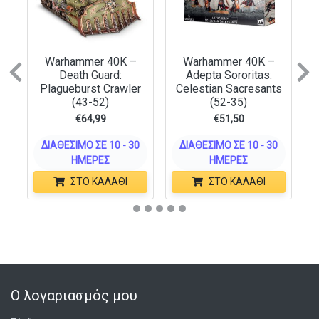
Warhammer 40K –
Warhammer 40K –
Previous
N
Death Guard:
Adepta Sororitas:
Plagueburst Crawler
Celestian Sacresants
(43-52)
(52-35)
€
64,99
€
51,50
ΔΙΑΘΈΣΙΜΟ ΣΕ 10 - 30
ΔΙΑΘΈΣΙΜΟ ΣΕ 10 - 30
ΗΜΈΡΕΣ
ΗΜΈΡΕΣ
ΣΤΟ ΚΑΛΆΘΙ
ΣΤΟ ΚΑΛΆΘΙ
Ο λογαριασμός μου