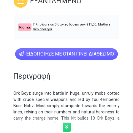
ΕΞΑΝΤΛΗΜΈΝΟ
Πληρώστε σε 3 άτοκες δόσεις των
€
11,00
.
Μάθετε
περισσότερα
ΕΙΔΟΠΟΊΗΣΕ ΜΕ ΌΤΑΝ ΓΊΝΕΙ ΔΙΑΘΈΣΙΜΟ
Περιγραφή
Ork Boyz surge into battle in huge, unruly mobs dotted
with crude special weapons and led by foul-tempered
Boss Nobz. Most simply stampede towards the enemy
lines, relying on their numbers and natural hardiness to
carry the charge home. This kit builds 10 Ork Boyz, a
surly and belligerent Troops choice for your Ork armies.
With a love of all things choppy and shooty, these