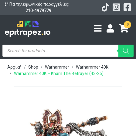
Για τηλεφωνικές παραγγελίες:
210-4979779
0
Products
search
Αρχική
Shop
Warhammer
Warhammer 40K
Warhammer 40K – Khârn The Betrayer (43-25)