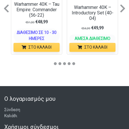
Warhammer 40K – Tau
Warhammer 40K –
Previous
N
Empire: Commander
Introductory Set (40-
(56-22)
04)
€
48,99
€
51,50
€
49,99
€
54,99
ΔΙΑΘΈΣΙΜΟ ΣΕ 10 - 30
ΗΜΈΡΕΣ
ΆΜΕΣΑ ΔΙΑΘΈΣΙΜΟ
ΣΤΟ ΚΑΛΆΘΙ
ΣΤΟ ΚΑΛΆΘΙ
Ο λογαριασμός μου
Σύνδεση
Καλάθι
Χρήσιμοι σύνδεσμοι