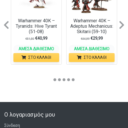
Warhammer 40K –
Warhammer 40K –
Previous
N
Tyranids: Hive Tyrant
Adeptus Mechanicus:
(51-08)
Skitarii (59-10)
€
40,99
€
29,99
€
51,50
€
44,99
ΆΜΕΣΑ ΔΙΑΘΈΣΙΜΟ
ΆΜΕΣΑ ΔΙΑΘΈΣΙΜΟ
ΣΤΟ ΚΑΛΆΘΙ
ΣΤΟ ΚΑΛΆΘΙ
Ο λογαριασμός μου
Σύνδεση