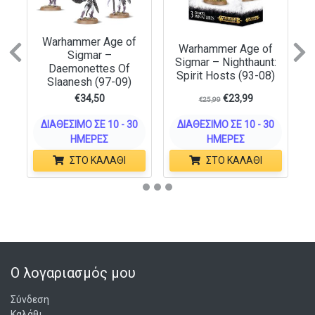
Warhammer Age of
Warhammer Age of
Previous
N
Sigmar –
Sigmar – Nighthaunt:
Daemonettes Of
Spirit Hosts (93-08)
Slaanesh (97-09)
€
34,50
€
23,99
€
25,99
ΔΙΑΘΈΣΙΜΟ ΣΕ 10 - 30
ΔΙΑΘΈΣΙΜΟ ΣΕ 10 - 30
ΗΜΈΡΕΣ
ΗΜΈΡΕΣ
ΣΤΟ ΚΑΛΆΘΙ
ΣΤΟ ΚΑΛΆΘΙ
Ο λογαριασμός μου
Σύνδεση
Καλάθι