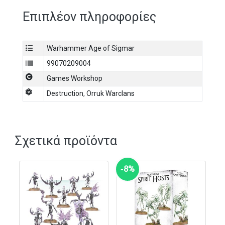
Waaagh!, με έναν Gorkstikk και έναν Morkstikk,
Επιπλέον πληροφορίες
διακοσμημένο με πανοπλία, κέρατα και γλύφες και με
choppa στη ζώνη. Περιέχει 14 κομμάτια και παρέχεται
με στρογγυλή βάση Citadel 40mm.
Warhammer Age of Sigmar
99070209004
Games Workshop
Destruction
,
Orruk Warclans
Σχετικά προϊόντα
‑8%