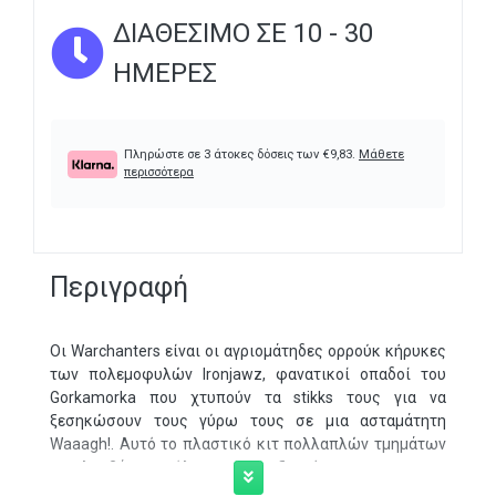
ΔΙΑΘΈΣΙΜΟ ΣΕ 10 - 30
ΗΜΈΡΕΣ
Πληρώστε σε 3 άτοκες δόσεις των
€
9,83
.
Μάθετε
περισσότερα
Περιγραφή
Οι Warchanters είναι οι αγριομάτηδες ορρούκ κήρυκες
των πολεμοφυλών Ironjawz, φανατικοί οπαδοί του
Gorkamorka που χτυπούν τα stikks τους για να
ξεσηκώσουν τους γύρω τους σε μια ασταμάτητη
Waaagh!. Αυτό το πλαστικό κιτ πολλαπλών τμημάτων
περιλαμβάνει όλα τα εξαρτήματα για να
συναρμολογήσετε έναν Warchanter, hammerer of the