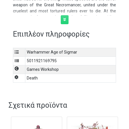
weapon of the Great Necromancer, united under the
cruelest and most tortured rulers ever to die. At the
command of a wretched Knight of Shrouds, swirling
hordes of vicious Chainrasps drag down enemies for the
cold scythes of maddened Grimghast Reapers, while
Επιπλέον πληροφορίες
Spirit Hosts of damned souls turn blood to ice with a
touch.
Warhammer Age of Sigmar
5011921169795
Games Workshop
Death
Σχετικά προϊόντα