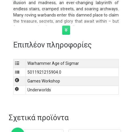
illusion and madness, an ever-changing labyrinth of
endless stairs, cramped streets, and soaring archways.
Many roving warbands enter this damned place to claim
the treasure, secrets, and glory that await within – but
few escape victorious, or even alive.
Επιπλέον πληροφορίες
Warhammer Age of Sigmar
5011921215904.0
Games Workshop
Underworlds
Σχετικά προϊόντα