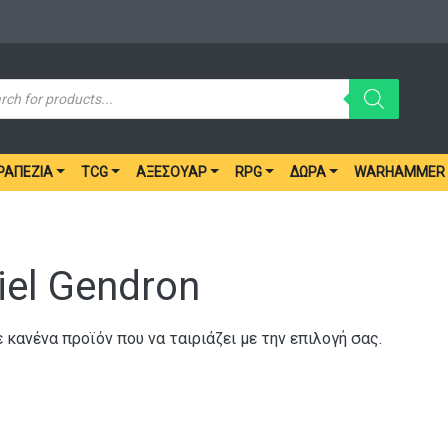
ucts
ch
ΡΑΠΈΖΙΑ
TCG
ΑΞΕΣΟΥΆΡ
RPG
ΔΏΡΑ
WARHAMMER
iel Gendron
 κανένα προϊόν που να ταιριάζει με την επιλογή σας.