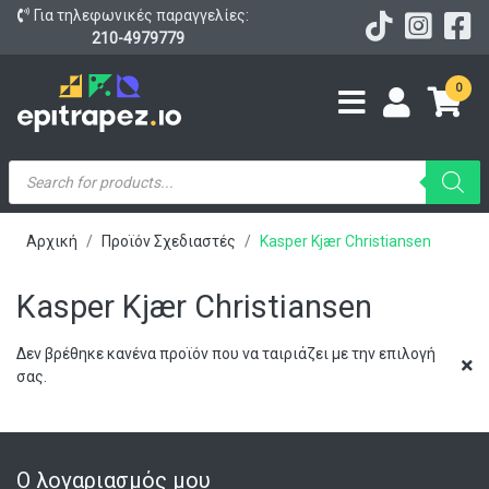
Για τηλεφωνικές παραγγελίες:
210-4979779
0
Products
search
Αρχική
Προϊόν Σχεδιαστές
Kasper Kjær Christiansen
Kasper Kjær Christiansen
Δεν βρέθηκε κανένα προϊόν που να ταιριάζει με την επιλογή
σας.
Ο λογαριασμός μου