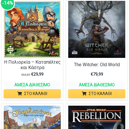
‑14%
Η Πολιορκία – Καταπέλτες
The Witcher: Old World
και Κάστρα
€
29,99
€
79,99
€
34,99
ΆΜΕΣΑ ΔΙΑΘΈΣΙΜΟ
ΆΜΕΣΑ ΔΙΑΘΈΣΙΜΟ
ΣΤΟ ΚΑΛΆΘΙ
ΣΤΟ ΚΑΛΆΘΙ