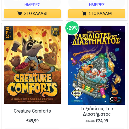
ΗΜΈΡΕΣ
ΗΜΈΡΕΣ
ΣΤΟ ΚΑΛΆΘΙ
ΣΤΟ ΚΑΛΆΘΙ
‑29%
Ταξιδιώτες Του
Creature Comforts
Διαστήματος
€
49,99
€
24,99
€
34,99