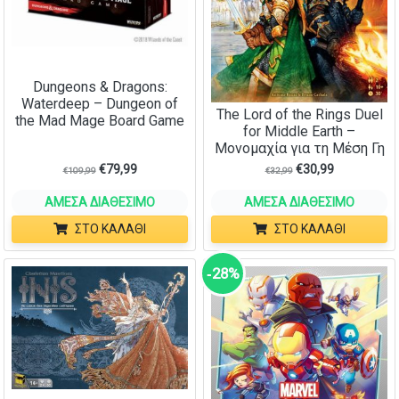
Dungeons & Dragons:
Waterdeep – Dungeon of
The Lord of the Rings Duel
the Mad Mage Board Game
for Middle Earth –
Μονομαχία για τη Μέση Γη
€
79,99
€
30,99
€
109,99
€
32,99
ΆΜΕΣΑ ΔΙΑΘΈΣΙΜΟ
ΆΜΕΣΑ ΔΙΑΘΈΣΙΜΟ
ΣΤΟ ΚΑΛΆΘΙ
ΣΤΟ ΚΑΛΆΘΙ
‑28%