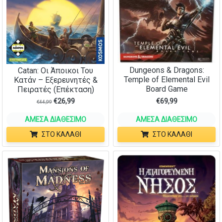
Dungeons & Dragons:
Catan: Οι Άποικοι Του
Temple of Elemental Evil
Κατάν – Εξερευνητές &
Board Game
Πειρατές (Επέκταση)
€
26,99
€
69,99
€
44,99
ΆΜΕΣΑ ΔΙΑΘΈΣΙΜΟ
ΆΜΕΣΑ ΔΙΑΘΈΣΙΜΟ
ΣΤΟ ΚΑΛΆΘΙ
ΣΤΟ ΚΑΛΆΘΙ