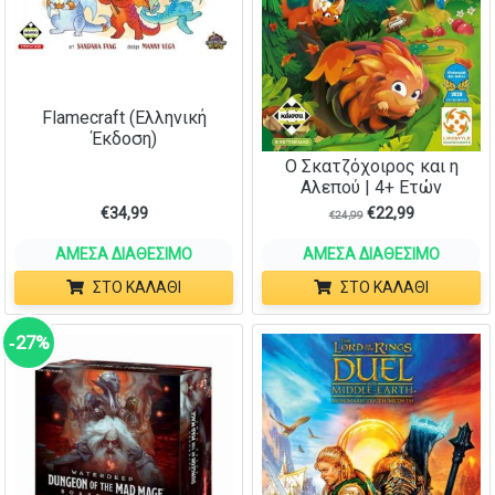
Flamecraft (Ελληνική
Έκδοση)
Ο Σκατζόχοιρος και η
Αλεπού | 4+ Ετών
€
34,99
€
22,99
€
24,99
ΆΜΕΣΑ ΔΙΑΘΈΣΙΜΟ
ΆΜΕΣΑ ΔΙΑΘΈΣΙΜΟ
ΣΤΟ ΚΑΛΆΘΙ
ΣΤΟ ΚΑΛΆΘΙ
‑27%