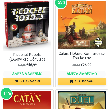
‑33%
Catan: Πόλεις Και Ιππότες
Ricochet Robots
Του Κατάν
(Ελληνικές Οδηγίες)
€
46,99
€
26,99
€
49,99
€
39,99
ΆΜΕΣΑ ΔΙΑΘΈΣΙΜΟ
ΆΜΕΣΑ ΔΙΑΘΈΣΙΜΟ
ΣΤΟ ΚΑΛΆΘΙ
ΣΤΟ ΚΑΛΆΘΙ
‑11%