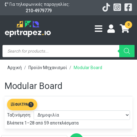
Για τηλεφωνικές παραγγελίες:
210-4979779
0
Products
search
Αρχική
Προϊόν Μηχανισμοί
Modular Board
Modular Board
ΦΊΛΤΡΑ
1
Ταξινόμηση:
Βλέπετε 1–28 από 59 αποτελέσματα