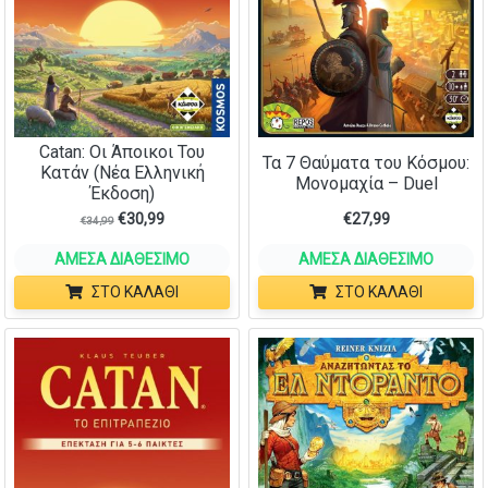
Catan: Οι Άποικοι Του
Τα 7 Θαύματα του Κόσμου:
Κατάν (Νέα Ελληνική
Μονομαχία – Duel
Έκδοση)
€
30,99
€
27,99
€
34,99
ΆΜΕΣΑ ΔΙΑΘΈΣΙΜΟ
ΆΜΕΣΑ ΔΙΑΘΈΣΙΜΟ
ΣΤΟ ΚΑΛΆΘΙ
ΣΤΟ ΚΑΛΆΘΙ