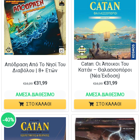
Catan: Οι Άποικοι Του
Απόδραση Από Το Νησί Του
Κατάν – Θαλασσοπόροι
Διαβόλου | 8+ Ετών
(Νέα Έκδοση)
€
31,99
€
31,99
€
34,99
€
34,99
ΆΜΕΣΑ ΔΙΑΘΈΣΙΜΟ
ΆΜΕΣΑ ΔΙΑΘΈΣΙΜΟ
ΣΤΟ ΚΑΛΆΘΙ
ΣΤΟ ΚΑΛΆΘΙ
‑40%