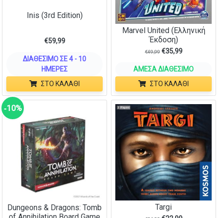
Inis (3rd Edition)
Marvel United (Ελληνική
Έκδοση)
€
59,99
€
35,99
€
49,99
ΔΙΑΘΈΣΙΜΟ ΣΕ 4 - 10
ΗΜΈΡΕΣ
ΆΜΕΣΑ ΔΙΑΘΈΣΙΜΟ
ΣΤΟ ΚΑΛΆΘΙ
ΣΤΟ ΚΑΛΆΘΙ
‑10%
Targi
Dungeons & Dragons: Tomb
of Annihilation Board Game