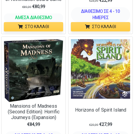
€
22,99
€
24,99
€
80,99
€
89,99
ΔΙΑΘΈΣΙΜΟ ΣΕ 4 - 10
ΆΜΕΣΑ ΔΙΑΘΈΣΙΜΟ
ΗΜΈΡΕΣ
ΣΤΟ ΚΑΛΆΘΙ
ΣΤΟ ΚΑΛΆΘΙ
Mansions of Madness
Horizons of Spirit Island
(Second Edition): Horrific
Journeys (Expansion)
€
84,99
€
27,99
€
29,99