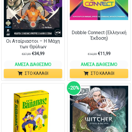
Dobble Connect (Ελληνική
Έκδοση)
Οι Αταίριαστοι – Η Μάχη
των Θρύλων
€
34,99
€
11,99
€
37,99
€
14,99
ΆΜΕΣΑ ΔΙΑΘΈΣΙΜΟ
ΆΜΕΣΑ ΔΙΑΘΈΣΙΜΟ
ΣΤΟ ΚΑΛΆΘΙ
ΣΤΟ ΚΑΛΆΘΙ
‑20%