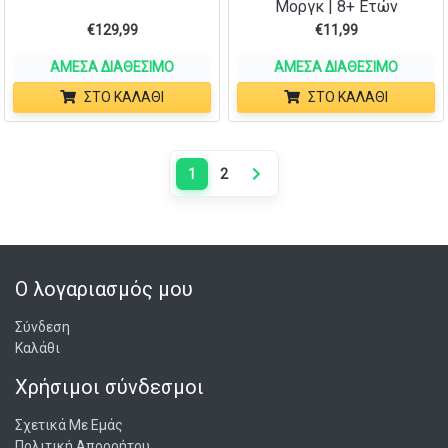
Μοργκ | 8+ Ετών
€
129,99
€
11,99
ΆΜΕΣΑ ΔΙΑΘΈΣΙΜΟ
ΆΜΕΣΑ ΔΙΑΘΈΣΙΜΟ
ΣΤΟ ΚΑΛΆΘΙ
ΣΤΟ ΚΑΛΆΘΙ
1
2
Next page
Ο λογαριασμός μου
Σύνδεση
Καλάθι
Χρήσιμοι σύνδεσμοι
Σχετικά Με Εμάς
Πολιτική Απορρήτου