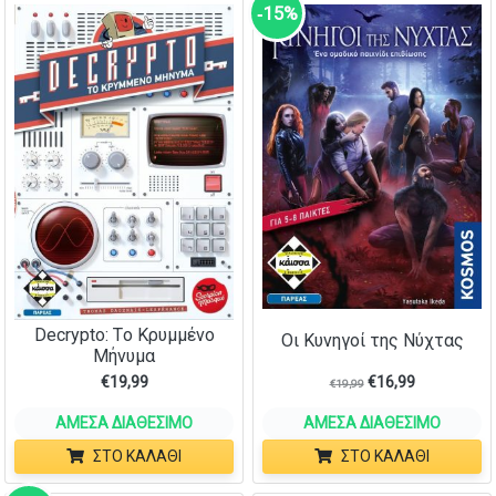
‑15%
Decrypto: Tο Κρυμμένο
Οι Κυνηγοί της Νύχτας
Μήνυμα
€
19,99
€
16,99
€
19,99
ΆΜΕΣΑ ΔΙΑΘΈΣΙΜΟ
ΆΜΕΣΑ ΔΙΑΘΈΣΙΜΟ
ΣΤΟ ΚΑΛΆΘΙ
ΣΤΟ ΚΑΛΆΘΙ