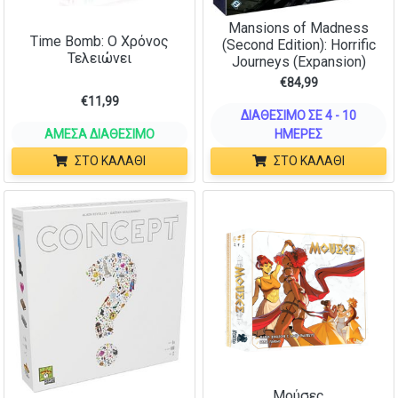
Mansions of Madness
Time Bomb: Ο Χρόνος
(Second Edition): Horrific
Τελειώνει
Journeys (Expansion)
€
84,99
€
11,99
ΔΙΑΘΈΣΙΜΟ ΣΕ 4 - 10
ΆΜΕΣΑ ΔΙΑΘΈΣΙΜΟ
ΗΜΈΡΕΣ
ΣΤΟ ΚΑΛΆΘΙ
ΣΤΟ ΚΑΛΆΘΙ
Μούσες