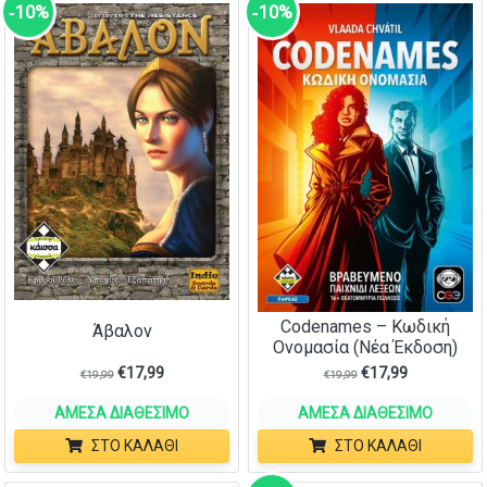
‑10%
‑10%
Codenames – Κωδική
Άβαλον
Ονομασία (Νέα Έκδοση)
€
17,99
€
17,99
€
19,99
€
19,99
ΆΜΕΣΑ ΔΙΑΘΈΣΙΜΟ
ΆΜΕΣΑ ΔΙΑΘΈΣΙΜΟ
ΣΤΟ ΚΑΛΆΘΙ
ΣΤΟ ΚΑΛΆΘΙ