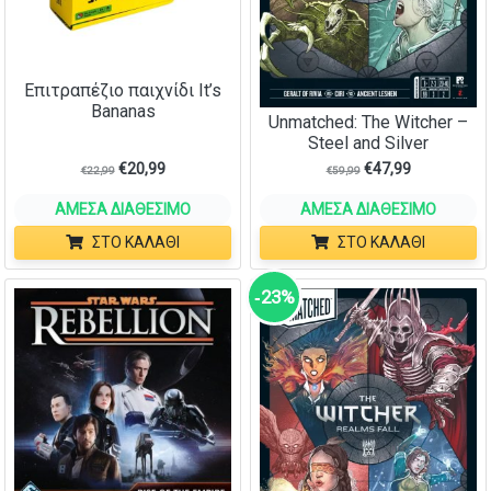
Επιτραπέζιο παιχνίδι It’s
Bananas
Unmatched: The Witcher –
Steel and Silver
€
20,99
€
47,99
€
22,99
€
59,99
ΆΜΕΣΑ ΔΙΑΘΈΣΙΜΟ
ΆΜΕΣΑ ΔΙΑΘΈΣΙΜΟ
ΣΤΟ ΚΑΛΆΘΙ
ΣΤΟ ΚΑΛΆΘΙ
‑23%