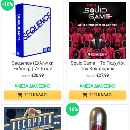
‑16%
Sequence (Ελληνική
Squid Game – Το Παιχνίδι
Έκδοση) | 7+ Ετών
Του Καλαμαριού
€
20,99
€
27,99
€
24,99
€
29,99
ΆΜΕΣΑ ΔΙΑΘΈΣΙΜΟ
ΆΜΕΣΑ ΔΙΑΘΈΣΙΜΟ
ΣΤΟ ΚΑΛΆΘΙ
ΣΤΟ ΚΑΛΆΘΙ
‑18%