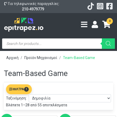
Για τηλεφωνικές παραγγελίες:
210-4979779
0
Products
search
Αρχική
Προϊόν Μηχανισμοί
Team-Based Game
Team-Based Game
ΦΊΛΤΡΑ
1
Ταξινόμηση:
Βλέπετε 1–28 από 55 αποτελέσματα