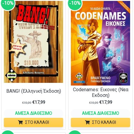
‑10%
‑10%
Codenames: Εικονες (Νεα
BANG! (Ελληνική Έκδοση)
Εκδοση)
€
17,99
€
17,99
€
19,99
€
19,99
ΆΜΕΣΑ ΔΙΑΘΈΣΙΜΟ
ΆΜΕΣΑ ΔΙΑΘΈΣΙΜΟ
ΣΤΟ ΚΑΛΆΘΙ
ΣΤΟ ΚΑΛΆΘΙ