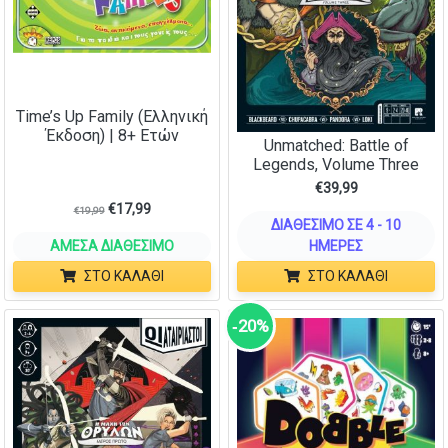
Time’s Up Family (Ελληνική
Έκδοση) | 8+ Ετών
Unmatched: Battle of
Legends, Volume Three
€
39,99
€
17,99
€
19,99
ΔΙΑΘΈΣΙΜΟ ΣΕ 4 - 10
ΆΜΕΣΑ ΔΙΑΘΈΣΙΜΟ
ΗΜΈΡΕΣ
ΣΤΟ ΚΑΛΆΘΙ
ΣΤΟ ΚΑΛΆΘΙ
‑20%