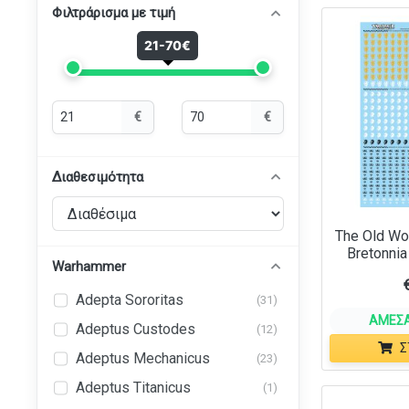
Φιλτράρισμα με τιμή
21-70€
Ελάχιστη
Μέγιστη
€
€
τιμή
τιμή
Διαθεσιμότητα
The Old Wo
Bretonnia
Warhammer
Adepta Sororitas
(31)
ΆΜΕΣΑ
Adeptus Custodes
(12)
Σ
Adeptus Mechanicus
(23)
Adeptus Titanicus
(1)