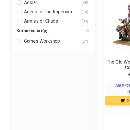
Aeldari
(48)
Agents of the Imperium
(14)
Armies of Chaos
(80)
Armies of the Imperium
Κατασκευαστής
(125)
Armies of the Warmaster
(2)
Games Workshop
(21)
Astra Militarum
(43)
Beastmen Brayherds
(14)
The Old Wor
Black Templars
C
(14)
Blades Of Khorne
(18)
Blood Angels
ΔΙΑΘΈΣΙ
(14)
Η
Blood Bowl
(18)
Σ
Chaos
(138)
Chaos Daemons
(22)
Chaos Knights
(4)