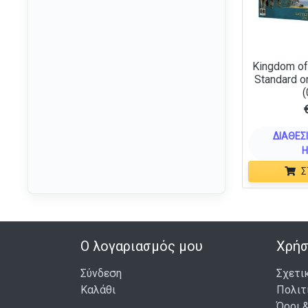
Orks
(30)
Orruk Warclans
(26)
Ossiarch Bonereapers
(20)
Kingdom of 
Raven Guard
(4)
Standard o
(
Salamanders
(4)
Seraphon
(18)
ΔΙΑΘΈΣΙ
Skaven
(33)
Η
Slaves To Darkness
(29)
Σ
Sons Of Behemat
(2)
Soulblight Gravelords
(25)
Space Marines
(151)
Ο λογαριασμός μου
Χρήσ
Space Wolves
(18)
Stormcast Eternals
(37)
Σύνδεση
Σχετι
Καλάθι
Πολιτ
Sylvaneth
(21)
Όροι 