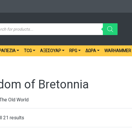
ucts
ch
ΡΑΠΈΖΙΑ
TCG
ΑΞΕΣΟΥΆΡ
RPG
ΔΏΡΑ
WARHAMMER
dom of Bretonnia
he Old World
l 21 results