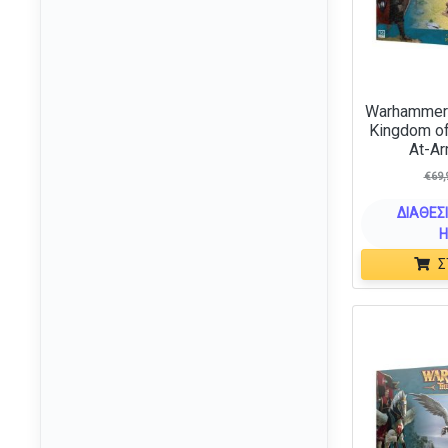
Iron Warriors
(1)
Kharadron Overlords
(19)
Kill Team
(40)
Warhammer:
Leagues of Votann
(18)
Kingdom of
At-Ar
Loyalist Space Marine
(18)
Legions
€
69,
Lumineth Realm-lords
(24)
ΔΙΑΘΈΣΙ
Maggotkin Of Nurgle
Η
(27)
Σ
Necromunda
(69)
Necrons
(38)
Nighthaunt
(24)
Ogor Mawtribes
(7)
Orc and Goblin Tribes
(28)
Order
(179)