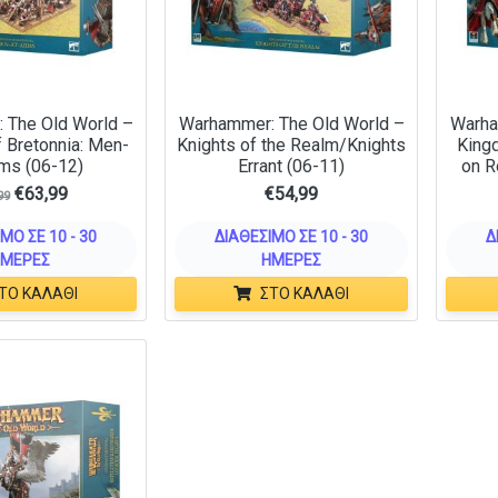
 The Old World –
Warhammer: The Old World –
Warha
 Bretonnia: Men-
Knights of the Realm/Knights
Kingd
ms (06-12)
Errant (06-11)
on R
€
63,99
€
54,99
99
ΜΟ ΣΕ 10 - 30
ΔΙΑΘΈΣΙΜΟ ΣΕ 10 - 30
Δ
ΜΈΡΕΣ
ΗΜΈΡΕΣ
ΤΟ ΚΑΛΆΘΙ
ΣΤΟ ΚΑΛΆΘΙ