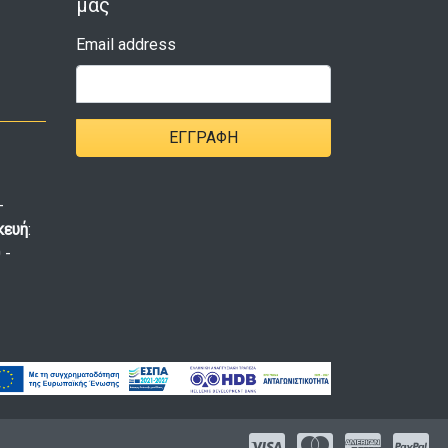
μας
Email address
ΕΓΓΡΑΦΉ
-
κευή
:
 -