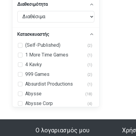
Διαθεσιμότητα
Κατασκευαστής
(Self-Published)
(2)
1 More Time Games
(1)
4 Kavky
(1)
999 Games
(2)
Absurdist Productions
(1)
Abysse
(18)
Abysse Corp
(4)
Abystyle
(43)
Ad Magic, Inc. (AdMagic
(1)
Games)
Ο λογαριασμός μου
Χρήσ