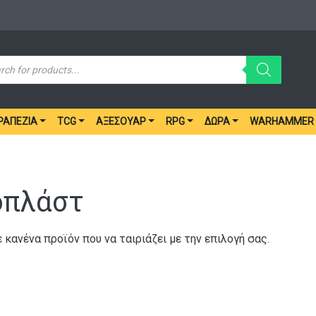
ucts
ch
ΡΑΠΈΖΙΑ
TCG
ΑΞΕΣΟΥΆΡ
RPG
ΔΏΡΑ
WARHAMMER
οπλάστ
 κανένα προϊόν που να ταιριάζει με την επιλογή σας.