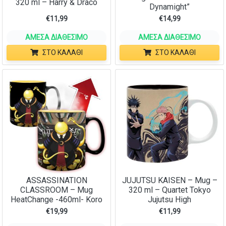
320 ml – Harry & Draco
Dynamight”
€
11,99
€
14,99
ΆΜΕΣΑ ΔΙΑΘΈΣΙΜΟ
ΆΜΕΣΑ ΔΙΑΘΈΣΙΜΟ
ΣΤΟ ΚΑΛΆΘΙ
ΣΤΟ ΚΑΛΆΘΙ
ASSASSINATION
JUJUTSU KAISEN – Mug –
CLASSROOM – Mug
320 ml – Quartet Tokyo
HeatChange -460ml- Koro
Jujutsu High
€
19,99
€
11,99