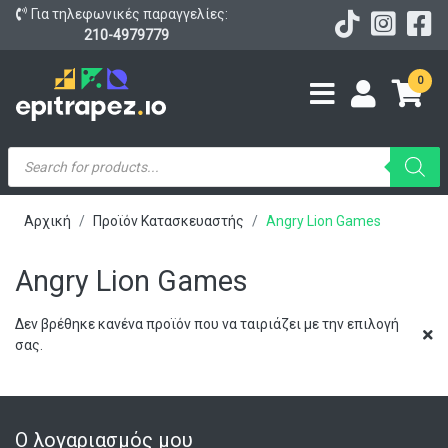
Για τηλεφωνικές παραγγελίες:
210-4979779
0
Products
search
Αρχική
Προϊόν Κατασκευαστής
Angry Lion Games
Angry Lion Games
Δεν βρέθηκε κανένα προϊόν που να ταιριάζει με την επιλογή
σας.
Ο λογαριασμός μου