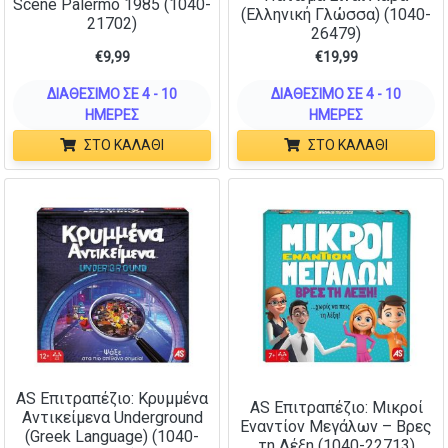
Scene Palermo 1985 (1040-
(Ελληνική Γλώσσα) (1040-
21702)
26479)
€
9,99
€
19,99
ΔΙΑΘΈΣΙΜΟ ΣΕ 4 - 10
ΔΙΑΘΈΣΙΜΟ ΣΕ 4 - 10
ΗΜΈΡΕΣ
ΗΜΈΡΕΣ
ΣΤΟ ΚΑΛΆΘΙ
ΣΤΟ ΚΑΛΆΘΙ
AS Επιτραπέζιο: Κρυμμένα
AS Επιτραπέζιο: Μικροί
Αντικείμενα Underground
Εναντίον Μεγάλων – Βρες
(Greek Language) (1040-
τη Λέξη (1040-22713)