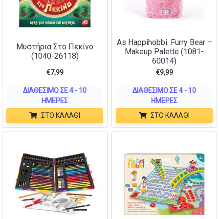
As Happihobbi: Furry Bear –
Μυστήρια Στο Πεκίνο
Makeup Palette (1081-
(1040-26118)
60014)
€
7,99
€
9,99
ΔΙΑΘΈΣΙΜΟ ΣΕ 4 - 10
ΔΙΑΘΈΣΙΜΟ ΣΕ 4 - 10
ΗΜΈΡΕΣ
ΗΜΈΡΕΣ
ΣΤΟ ΚΑΛΆΘΙ
ΣΤΟ ΚΑΛΆΘΙ