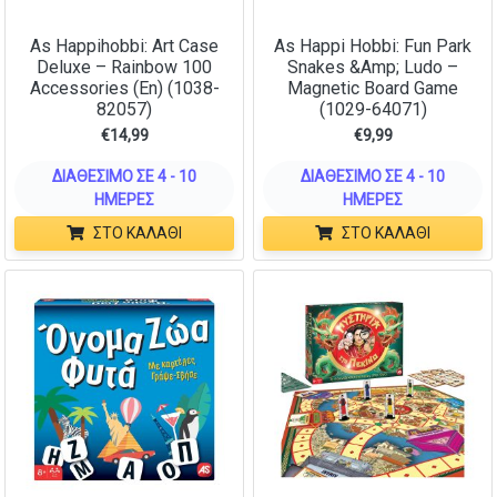
As Happihobbi: Art Case
As Happi Hobbi: Fun Park
Deluxe – Rainbow 100
Snakes &Amp; Ludo –
Accessories (Εn) (1038-
Magnetic Board Game
82057)
(1029-64071)
€
14,99
€
9,99
ΔΙΑΘΈΣΙΜΟ ΣΕ 4 - 10
ΔΙΑΘΈΣΙΜΟ ΣΕ 4 - 10
ΗΜΈΡΕΣ
ΗΜΈΡΕΣ
ΣΤΟ ΚΑΛΆΘΙ
ΣΤΟ ΚΑΛΆΘΙ