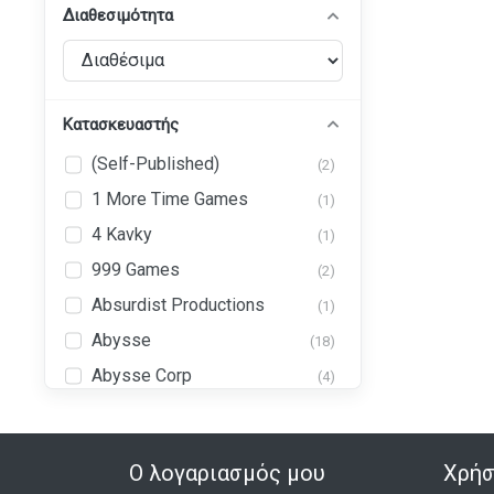
Διαθεσιμότητα
Κατασκευαστής
(Self-Published)
(2)
1 More Time Games
(1)
4 Kavky
(1)
999 Games
(2)
Absurdist Productions
(1)
Abysse
(18)
Abysse Corp
(4)
Abystyle
(43)
Ad Magic, Inc. (AdMagic
(1)
Games)
Ο λογαριασμός μου
Χρήσ