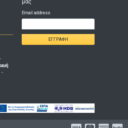
μας
Email address
ΕΓΓΡΑΦΉ
-
κευή
:
 -