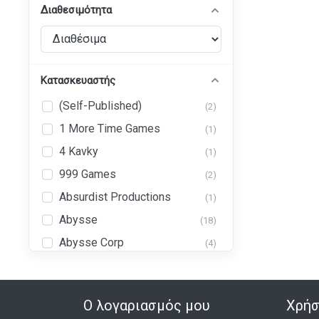
Διαθεσιμότητα
Κατασκευαστής
(Self-Published)
(2)
1 More Time Games
(1)
4 Kavky
(1)
999 Games
(2)
Absurdist Productions
(1)
Abysse
(18)
Abysse Corp
(4)
Abystyle
(43)
Ad Magic, Inc. (AdMagic
(1)
Games)
Ο λογαριασμός μου
Χρήσ