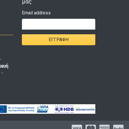
μας
Email address
ΕΓΓΡΑΦΉ
-
κευή
:
 -