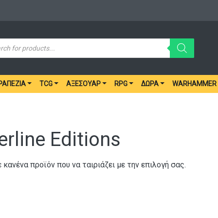
ucts
ch
ΡΑΠΈΖΙΑ
TCG
ΑΞΕΣΟΥΆΡ
RPG
ΔΏΡΑ
WARHAMMER
rline Editions
 κανένα προϊόν που να ταιριάζει με την επιλογή σας.