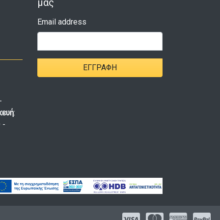
μας
Email address
ΕΓΓΡΑΦΉ
-
κευή
:
 -