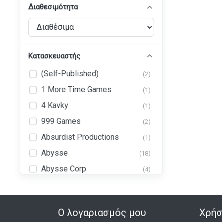
Διαθεσιμότητα
Κατασκευαστής
(Self-Published)
(2)
1 More Time Games
(1)
4 Kavky
(1)
999 Games
(2)
Absurdist Productions
(1)
Abysse
(18)
Abysse Corp
(4)
Abystyle
(43)
Ad Magic, Inc. (AdMagic
(1)
Games)
Ο λογαριασμός μου
Χρήσ