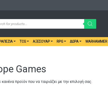
ucts
ch
ΡΑΠΈΖΙΑ
TCG
ΑΞΕΣΟΥΆΡ
RPG
ΔΏΡΑ
WARHAMMER
iope Games
 κανένα προϊόν που να ταιριάζει με την επιλογή σας.