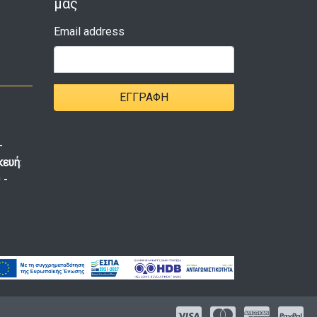
μας
Email address
ΕΓΓΡΑΦΉ
-
κευή
:
 -