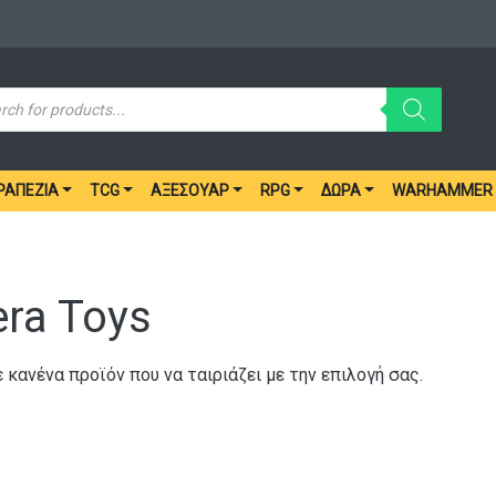
ucts
ch
ΡΑΠΈΖΙΑ
TCG
ΑΞΕΣΟΥΆΡ
RPG
ΔΏΡΑ
WARHAMMER
era Toys
 κανένα προϊόν που να ταιριάζει με την επιλογή σας.