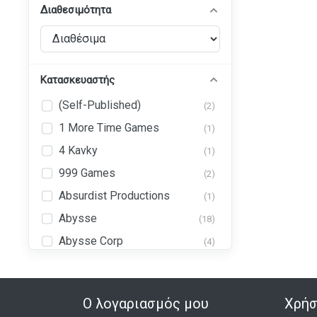
Διαθεσιμότητα
Κατασκευαστής
(Self-Published)
(2)
1 More Time Games
(1)
4 Kavky
(1)
999 Games
(2)
Absurdist Productions
(1)
Abysse
(18)
Abysse Corp
(4)
Abystyle
(43)
Ad Magic, Inc. (AdMagic
(1)
Games)
Ο λογαριασμός μου
Χρήσ