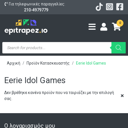
Για τηλεφωνικές παραγγελίες:
210-4979779
0
Products
search
Αρχική
Προϊόν Κατασκευαστής
Eerie Idol Games
Eerie Idol Games
Δεν βρέθηκε κανένα προϊόν που να ταιριάζει με την επιλογή
σας.
Ο λογαριασμός μου