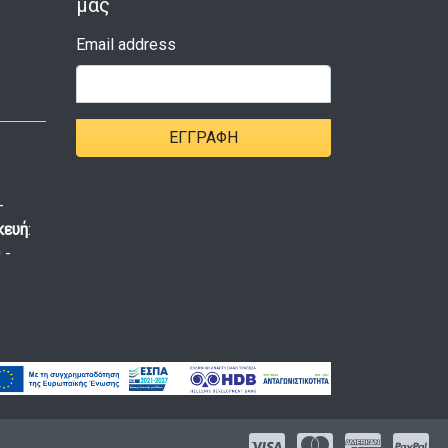
μας
Email address
ΕΓΓΡΑΦΉ
-
κευή
:
 -