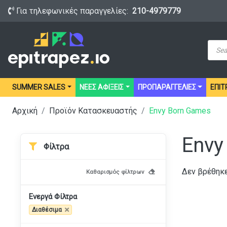
Για τηλεφωνικές παραγγελίες:
210-4979779
Prod
sear
SUMMER SALES
ΝΕΕΣ ΑΦΙΞΕΙΣ
ΠΡΟΠΑΡΑΓΓΕΛΙΕΣ
ΕΠΙΤ
Αρχική
Προϊόν Κατασκευαστής
Envy Born Games
Envy
Φίλτρα
Δεν βρέθηκε
Καθαρισμός φίλτρων
Ενεργά Φίλτρα
Διαθέσιμα