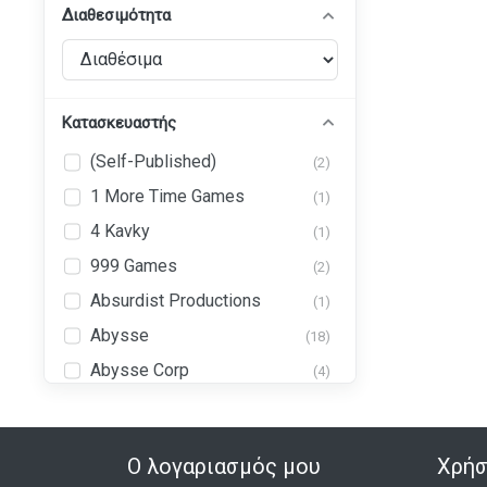
Διαθεσιμότητα
Κατασκευαστής
(Self-Published)
(2)
1 More Time Games
(1)
4 Kavky
(1)
999 Games
(2)
Absurdist Productions
(1)
Abysse
(18)
Abysse Corp
(4)
Abystyle
(43)
Ad Magic, Inc. (AdMagic
(1)
Games)
Ο λογαριασμός μου
Χρήσ