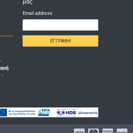
μας
Email address
ΕΓΓΡΑΦΉ
-
κευή
:
 -