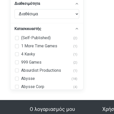
Διαθεσιμότητα
Κατασκευαστής
(Self-Published)
(2)
1 More Time Games
(1)
4 Kavky
(1)
999 Games
(2)
Absurdist Productions
(1)
Abysse
(18)
Abysse Corp
(4)
Abystyle
(44)
Ad Magic, Inc. (AdMagic
(1)
Games)
Ο λογαριασμός μου
Χρήσ