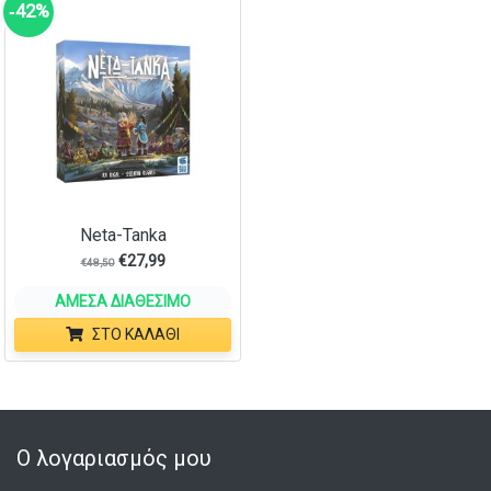
‑42%
Neta-Tanka
€
27,99
€
48,50
ΆΜΕΣΑ ΔΙΑΘΈΣΙΜΟ
ΣΤΟ ΚΑΛΆΘΙ
Ο λογαριασμός μου