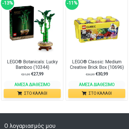
‑13%
‑11%
LEGO® Botanicals: Lucky
LEGO® Classic: Medium
Bamboo (10344)
Creative Brick Box (10696)
€
27,99
€
30,99
€
31,99
€
34,99
ΆΜΕΣΑ ΔΙΑΘΈΣΙΜΟ
ΆΜΕΣΑ ΔΙΑΘΈΣΙΜΟ
ΣΤΟ ΚΑΛΆΘΙ
ΣΤΟ ΚΑΛΆΘΙ
Ο λογαριασμός μου