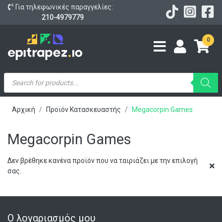
Για τηλεφωνικές παραγγελίες:
210-4979779
0
Products
search
Αρχική
Προϊόν Κατασκευαστής
Megacorpin Games
Megacorpin Games
Δεν βρέθηκε κανένα προϊόν που να ταιριάζει με την επιλογή
σας.
Ο λογαριασμός μου