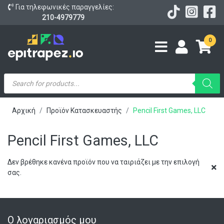
Για τηλεφωνικές παραγγελίες:
210-4979779
0
Products
search
Αρχική
Προϊόν Κατασκευαστής
Pencil First Games, LLC
Pencil First Games, LLC
Δεν βρέθηκε κανένα προϊόν που να ταιριάζει με την επιλογή
σας.
Ο λογαριασμός μου