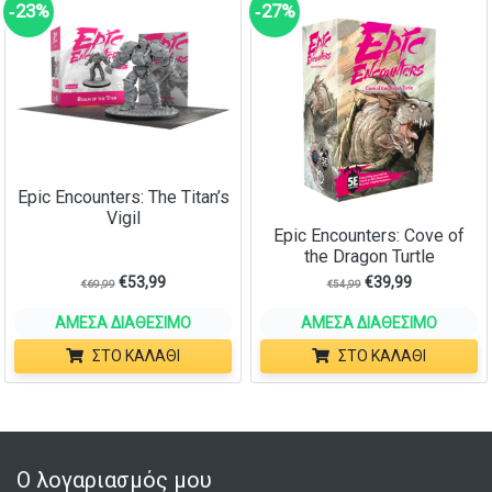
‑23%
‑27%
Epic Encounters: The Titan’s
Vigil
Epic Encounters: Cove of
the Dragon Turtle
€
53,99
€
39,99
€
69,99
€
54,99
ΆΜΕΣΑ ΔΙΑΘΈΣΙΜΟ
ΆΜΕΣΑ ΔΙΑΘΈΣΙΜΟ
ΣΤΟ ΚΑΛΆΘΙ
ΣΤΟ ΚΑΛΆΘΙ
Ο λογαριασμός μου