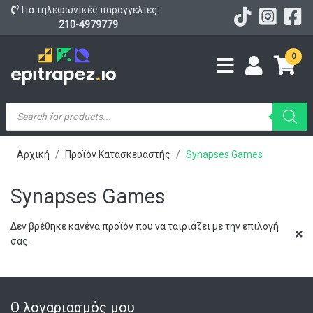
Για τηλεφωνικές παραγγελίες:
210-4979779
0
Products
search
Αρχική
Προϊόν Κατασκευαστής
Synapses Games
Synapses Games
Δεν βρέθηκε κανένα προϊόν που να ταιριάζει με την επιλογή
σας.
Ο λογαριασμός μου