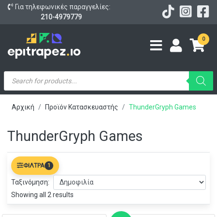
Για τηλεφωνικές παραγγελίες:
210-4979779
0
Products
search
Αρχική
Προϊόν Κατασκευαστής
ThunderGryph Games
ThunderGryph Games
ΦΊΛΤΡΑ
1
Ταξινόμηση:
Showing all 2 results