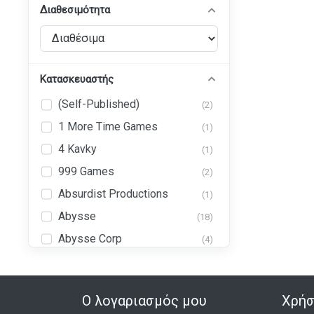
Διαθεσιμότητα
Κατασκευαστής
(Self-Published)
(2)
1 More Time Games
(1)
4 Kavky
(1)
999 Games
(2)
Absurdist Productions
(1)
Abysse
(18)
Abysse Corp
(4)
Abystyle
(43)
Ad Magic, Inc. (AdMagic
(1)
Games)
Ο λογαριασμός μου
Χρήσ