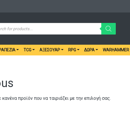
ucts
ch
ΡΑΠΈΖΙΑ
TCG
ΑΞΕΣΟΥΆΡ
RPG
ΔΏΡΑ
WARHAMMER
ous
 κανένα προϊόν που να ταιριάζει με την επιλογή σας.