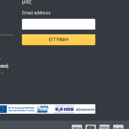
μας
Email address
ΕΓΓΡΑΦΉ
-
κευή
:
 -